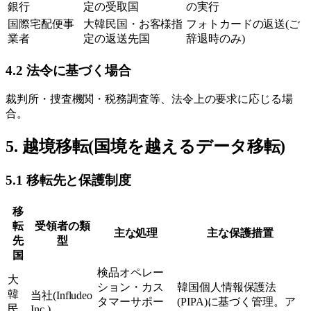
銀行
定の受取国
の実行
国際宅配便事
大韓民国・お客様指
フォトカードの返送(ご
業者
定の返送先国
辞退時のみ)
4.2 法令に基づく場合
裁判所・捜査機関・税務調査等、法令上の要求に応じる場
合。
5. 越境移転(国境を越えるデータ移転)
5.1 移転先と保護制度
移
転
受領者の類
主な処理
主な保護措置
先
型
国
検品オペレー
大
ション・カス
韓国個人情報保護法
韓
当社(Infludeo
タマーサポー
(PIPA)に基づく管理。ア
民
Inc.)