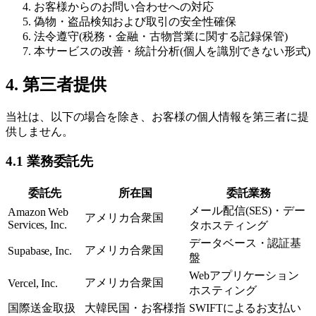
お客様からのお問い合わせへの対応
偽物・盗品検知および取引の安全性確保
法令遵守(税務・金融・古物営業に関する記録保管)
本サービスの改善・統計分析(個人を識別できない形式)
4. 第三者提供
当社は、以下の場合を除き、お客様の個人情報を第三者に提
供しません。
4.1 業務委託先
委託先
所在国
委託業務
メール配信(SES)・デー
Amazon Web
アメリカ合衆国
Services, Inc.
タホスティング
データベース・認証基
アメリカ合衆国
Supabase, Inc.
盤
Webアプリケーション
アメリカ合衆国
Vercel, Inc.
ホスティング
国際送金取扱
大韓民国・お客様指
SWIFTによるお支払い