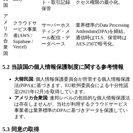
ト・取引記録
クセス権限の最小化。
国
保管
ア
メ
クラウドサ
サーバーホス
業界標準のData Processing
リ
ービス事業
ティング・メ
Addendum(DPA)を締結。
カ
者(AWS /
ール配信・デ
通信時はTLS、保管時は
合
Supabase /
ータベース
AES-256で暗号化。
Vercel)
衆
国
5.2 当該国の個人情報保護制度に関する参考情報
大韓民国
: 個人情報保護委員会が所管する個人情報保護
法(PIPA)に基づきます。EU欧州委員会による十分性認
定(2021年12月)を取得しています。
アメリカ合衆国
: 連邦レベルの包括的な個人情報保護法
は存在しませんが、当社が利用するクラウドサービス
事業者は業界標準のDPAに基づきデータを保護してい
ます。
5.3 同意の取得