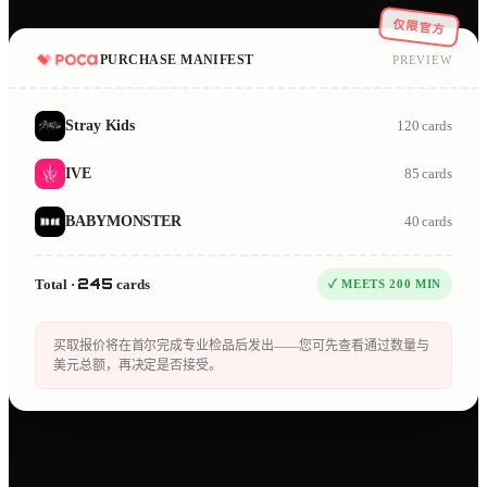
仅限官方
PURCHASE MANIFEST
PREVIEW
120
cards
Stray Kids
85
cards
IVE
40
cards
BABYMONSTER
245
Total ·
cards
✓ MEETS
200
MIN
买取报价将在首尔完成专业检品后发出——您可先查看通过数量与
美元总额，再决定是否接受。