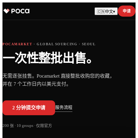
申请
🇨🇳
中文
▾
POCAMARKET
· GLOBAL SOURCING · SEOUL
一次性整批出售。
无需逐张挂售。Pocamarket 直接整批收购您的收藏，
并在 7 个工作日内以美元支付。
服务流程
2 分钟提交申请
200 张
·
10
groups ·
仅限官方