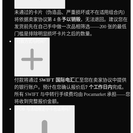
未通过的卡片（伪造品、严重损坏或不在适用组合内）
将依据卖家协议第 4 条
予以销毁
，无法退回。建议您在
发货前先在自己手中做一次品相筛选——200 张的最低
门槛是排除明显损坏卡片之后的数量。
付款方式与时间？
付款将通过
SWIFT 国际电汇
汇至您在卖家协议中提供
的银行账户。预计在您确认报价后
7 个工作日内
完成。
所有 SWIFT 与中转行手续费均由 Pocamarket 承担——您
将收到完整报价金额。
POB 与活动限定小卡也适用吗？