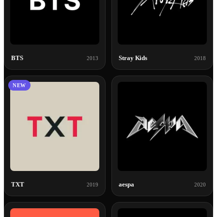
BTS
Stray Kids
2013
2018
NEW
TXT
aespa
2019
2020